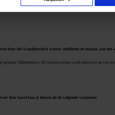
erd door het Scandinavisch wonen: middenin de natuur, aan het w
abij gelegen Oldambtmeer. De schuurwoning wordt gebouwd op een royale 
oor deze kavel kun je kiezen uit de volgende varianten: