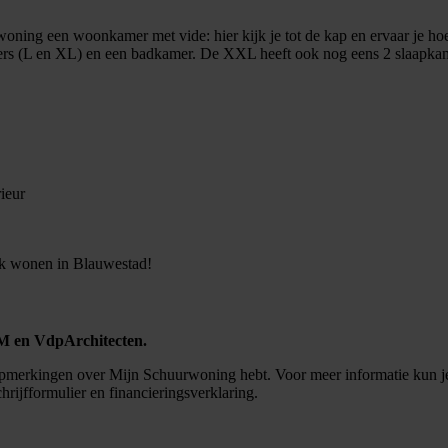
oning een woonkamer met vide: hier kijk je tot de kap en ervaar je hoe
ers (L en XL) en een badkamer. De XXL heeft ook nog eens 2 slaapkam
ieur
lijk wonen in Blauwestad!
 en VdpArchitecten.
f opmerkingen over Mijn Schuurwoning hebt. Voor meer informatie kun j
chrijfformulier en financieringsverklaring.