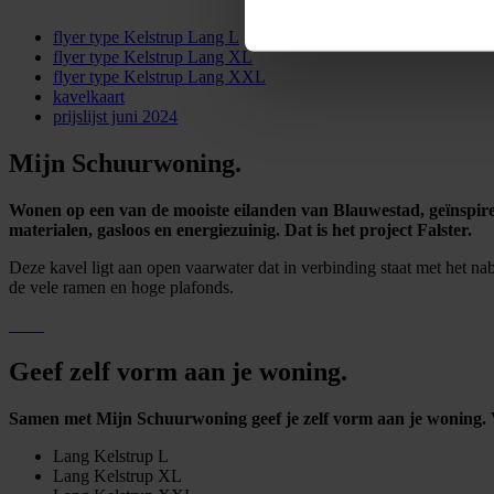
flyer type Kelstrup Lang L
flyer type Kelstrup Lang XL
flyer type Kelstrup Lang XXL
kavelkaart
prijslijst juni 2024
Mijn Schuurwoning
.
Wonen op een van de mooiste eilanden van Blauwestad, geïnspire
materialen, gasloos en energiezuinig. Dat is het project Falster.
Deze kavel ligt aan open vaarwater dat in verbinding staat met het n
de vele ramen en hoge plafonds.
Geef zelf vorm aan je woning
.
Samen met Mijn Schuurwoning geef je zelf vorm aan je woning. V
Lang Kelstrup L
Lang Kelstrup XL