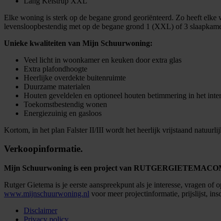
Lang Kelstrup XXL
Elke woning is sterk op de begane grond georiënteerd. Zo heeft elke w
levensloopbestendig met op de begane grond 1 (XXL) of 3 slaapkam
Unieke kwaliteiten van Mijn Schuurwoning:
Veel licht in woonkamer en keuken door extra glas
Extra plafondhoogte
Heerlijke overdekte buitenruimte
Duurzame materialen
Houten geveldelen en optioneel houten betimmering in het inter
Toekomstbestendig wonen
Energiezuinig en gasloos
Kortom, in het plan Falster II/III wordt het heerlijk vrijstaand natuur
Verkoopinformatie
.
Mijn Schuurwoning is een project van RUTGERGIETEMACOM
Rutger Gietema is je eerste aanspreekpunt als je interesse, vragen o
www.mijnschuurwoning.nl
voor meer projectinformatie, prijslijst, ins
Disclaimer
Privacy policy