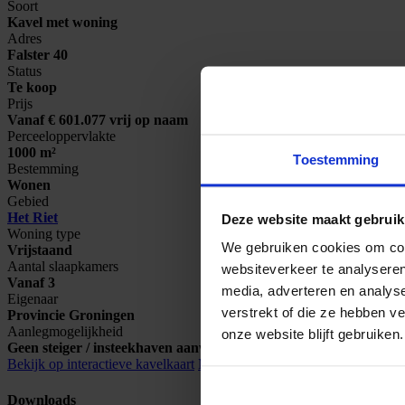
Soort
Kavel met woning
Adres
Falster 40
Status
Te koop
Prijs
Vanaf € 601.077 vrij op naam
Perceeloppervlakte
1000 m²
Toestemming
Bestemming
Wonen
Gebied
Het Riet
Deze website maakt gebruik
Woning type
We gebruiken cookies om cont
Vrijstaand
Aantal slaapkamers
websiteverkeer te analyseren
Vanaf 3
media, adverteren en analys
Eigenaar
verstrekt of die ze hebben v
Provincie Groningen
Aanlegmogelijkheid
onze website blijft gebruiken.
Geen steiger / insteekhaven aanwezig
Bekijk op interactieve kavelkaart
Meer informatie opvragen
Downloads