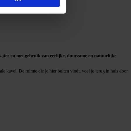
ater en met gebruik van eerlijke, duurzame en natuurlijke
kavel. De ruimte die je hier buiten vindt, voel je terug in huis door