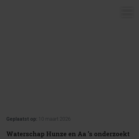
ONDERZOEK NAAR
VISSTAND
.
OLDAMBTMEER
Geplaatst op:
10 maart 2026
Waterschap Hunze en Aa ’s onderzoekt