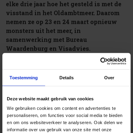
elke drie jaar hoe het gesteld is met de
visstand in het Oldambtmeer. Daarom
nemen ze op 23 en 24 maart opnieuw
monsters uit het meer, in
samenwerking met Bureau
Waardenburg en Visadvies.
De visstandbemonsteringen worden uitgevoerd
volgens de Kaderrichtlijn Water. Hiermee wordt in de
Toestemming
Details
Over
gaten gehouden hoe de visstand in het meer zich
ontwikkelt.
Deze website maakt gebruik van cookies
Nieuwsgierig naar het resultaat?
We gebruiken cookies om content en advertenties te
personaliseren, om functies voor social media te bieden
Zodra de resultaten van de metingen binnen zijn,
en om ons websiteverkeer te analyseren. Ook delen we
deelt het waterschap die met het projectbureau. Je
informatie over uw gebruik van onze site met onze