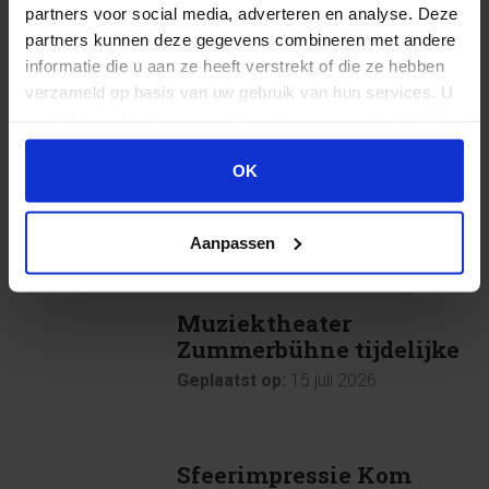
kunt altijd contact met ons opnemen om hiernaar te
partners voor social media, adverteren en analyse. Deze
informeren.
partners kunnen deze gegevens combineren met andere
informatie die u aan ze heeft verstrekt of die ze hebben
verzameld op basis van uw gebruik van hun services. U
gaat akkoord met onze cookies als u onze website blijft
gebruiken.
OK
ANDER NIEUWS
.
Aanpassen
Muziektheater
Zummerbühne tijdelijke
buren van Blauwestad
Geplaatst op:
15 juli 2026
Sfeerimpressie Kom