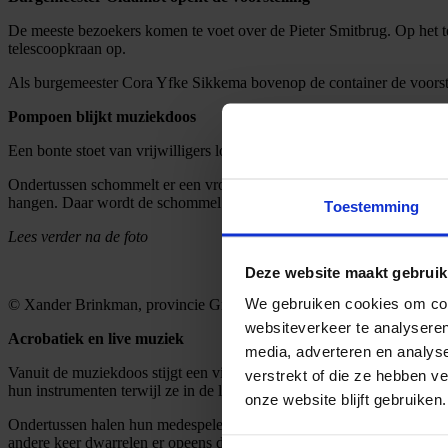
De meeste bezoekers komen te voet over de Pieter Smitbrug. Op het t
telescoopkraan op.
Als burgemeester Cora Yfke Sikkema bovenop de container de voorste
Pompoen blijkt muziekdoos
Een bonte stoet van vrijwilligers loopt het terrein op. Ze houden st
Ondertussen schommelt er een vrouw met roze hoed en gebloemde regenl
hangen. Daar wordt de schommel aan een mechanische stellage vastg
Toestemming
Lees verder na de foto
Deze website maakt gebruik
We gebruiken cookies om cont
© Xander Brinkman, provincie Groningen
websiteverkeer te analyseren
Acrobatiek en live muziek
media, adverteren en analys
Vanuit de muziekdoos stijgt een vijfkoppige band omhoog: een saxofo
verstrekt of die ze hebben v
hun instrumenten terwijl ze in de lucht schommelen – het ziet er kunstig
onze website blijft gebruiken.
Ondertussen halen hun medespelers de meest acrobatische toeren uit 
andere keer dwarrelen er opeens duizenden snippers naar beneden.