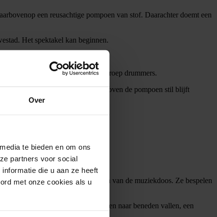
 daarbovenop een reusachtige pompoen van stof. Daarachter doemt een
estad. Het spektakel kan beginnen.
eept door een man op stelten en een groep drummers.
 hoofden, totdat ze uiteindelijk boven de pompoen stil blijft
.
Over
 media te bieden en om ons
ze partners voor social
nformatie die u aan ze heeft
hun eigen podium aan een van de armen van de muziekdoos. Ze bespelen
oord met onze cookies als u
age zelf. De ene keer laten ze doeken naar beneden vallen, een