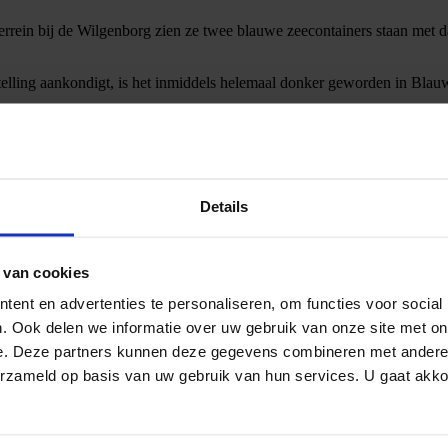
errein bij de Wilgenborg zien ze twee blauwe zeecontainers staan met
lling aankondigt, is het inmiddels helemaal donker geworden in Blauw
okken in de lucht met vissen, kikkervisjes en kwallen en worden opgezw
aarzen hoog boven het publiek. Af en toe giet ze wat water uit over de
emaakt. De pompoen ontpopt zich tot een wonderbaarlijke muziekdoos
Details
 van cookies
ent en advertenties te personaliseren, om functies voor social
. Ook delen we informatie over uw gebruik van onze site met on
e. Deze partners kunnen deze gegevens combineren met andere i
nist, trompettist, drummer, bassist en een toetsenist. Elk hebben ze 
erzameld op basis van uw gebruik van hun services. U gaat akk
 uit en het klinkt fantastisch.
in de rondzwevende stellage erboven. Klimmend in touwen en in de stell