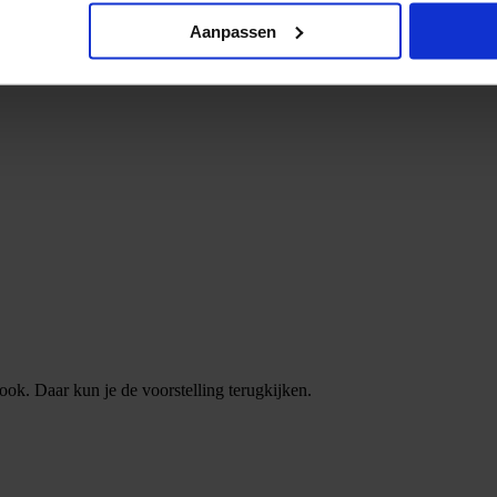
Aanpassen
rond en de prachtige lichteffecten is het een feest om naar te kijken
ook. Daar kun je de voorstelling terugkijken.