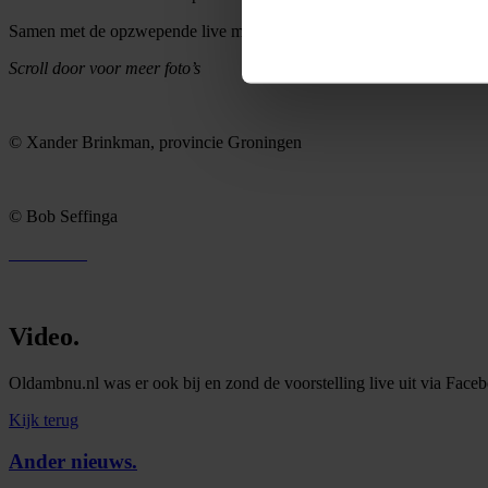
Samen met de opzwepende live muziek, de merkwaardige optocht op de g
Scroll door voor meer foto’s
© Xander Brinkman, provincie Groningen
© Bob Seffinga
Video
.
Oldambnu.nl was er ook bij en zond de voorstelling live uit via Faceb
Kijk terug
Ander nieuws
.